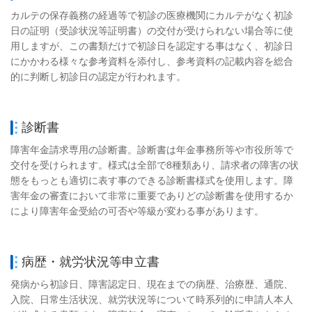
カルテの保存義務の経過等で初診の医療機関にカルテがなく初診
日の証明（受診状況等証明書）の交付が受けられない場合等に使
用しますが、この書類だけで初診日を認定する事はなく、初診日
にかかわる様々な参考資料を添付し、参考資料の記載内容を総合
的に判断し初診日の認定が行われます。
診断書
障害年金請求専用の診断書。診断書は年金事務所等や市役所等で
交付を受けられます。様式は全部で
8
種類あり、請求者の障害の状
態をもっとも適切に表す事のできる診断書様式を使用します。障
害年金の審査において非常に重要でありどの診断書を使用するか
により障害年金受給の可否や等級が変わる事があります。
病歴・就労状況等申立書
発病から初診日、障害認定日、現在までの病歴、治療歴、通院、
入院、日常生活状況、就労状況等について時系列的に申請人本人